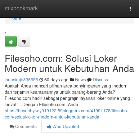
Home
mixbookmark
Togg
navi
Home
1
Filesoho.com: Solusi Loker
Modern untuk Kebutuhan Anda
jonasimjb336656
60 days ago
News
Discuss
Apakah Anda mencari pilihan area penyimpanan yang modern
dan terjamin keamanannya untuk barang-barang Anda?
Filesoho.com hadir sebagai pengrajin layanan loker online yang
inovatif . Dengan Filesoho.com, Anda
https://haseebykey019122.59bloggers.com/41991178/filesoho-
com-solusi-loker-modern-untuk-kebutuhan-anda
Comments
Who Upvoted