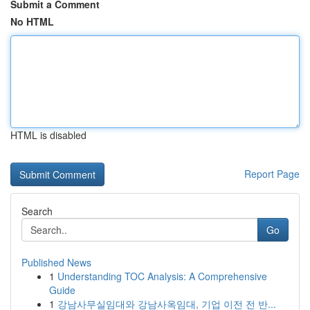
Submit a Comment
No HTML
HTML is disabled
Report Page
Search
Go
Published News
1
Understanding TOC Analysis: A Comprehensive
Guide
1
강남사무실임대와 강남사옥임대, 기업 이전 전 반...