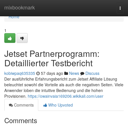
Home
mixbookmark
Togg
navi
Home
1
Jetset Partnerprogramm:
Detaillierter Testbericht
kobiwpaq635335
57 days ago
News
Discuss
Der ausführliche Erfahrungsbericht zum Jetset Affiliate Lösung
beleuchtet sowohl die Vorteile als auch die negativen Seiten. Viele
Anwender loben die intuitive Bedienung und die hohen
Provisionen.
https://owainvaia169206.wikikali.com/user
Comments
Who Upvoted
Comments