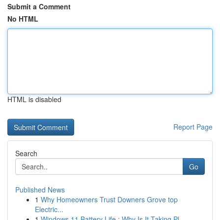
Submit a Comment
No HTML
HTML is disabled
Report Page
Search
Go
Published News
1
Why Homeowners Trust Downers Grove top
Electric...
1
Windows 11 Battery Life : Why Is It Taking Pl...