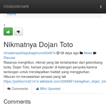
Home
mixbookmark
Tog
nav
Home
1
Nikmatnya Dojan Toto
rimadansyairlagubagimune524874
58 days ago
News
Discuss
Rasanya menghibur, nikmat yang tak tertahankan dari gelombang
lucky. Dojan Toto, hampir populer di kalangan penyuka karena
tantangan untuk mendapatkan hadiah yang menggiurkan.
Hiburan ini menawarkan sensasi yang tak
https://joshbcrm421414.wikidank.com/2089881/ketagihan_dojan_tot
Comments
Who Upvoted
Comments