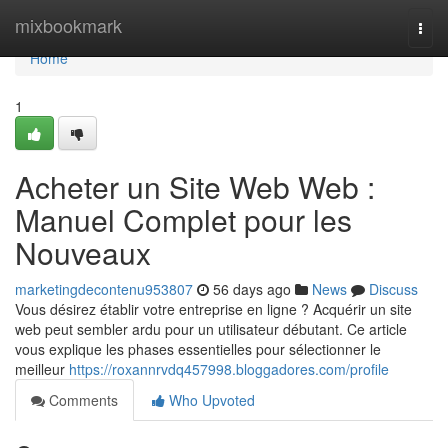
Home
mixbookmark
Togg
navi
Home
1
Acheter un Site Web Web :
Manuel Complet pour les
Nouveaux
marketingdecontenu953807
56 days ago
News
Discuss
Vous désirez établir votre entreprise en ligne ? Acquérir un site
web peut sembler ardu pour un utilisateur débutant. Ce article
vous explique les phases essentielles pour sélectionner le
meilleur
https://roxannrvdq457998.bloggadores.com/profile
Comments
Who Upvoted