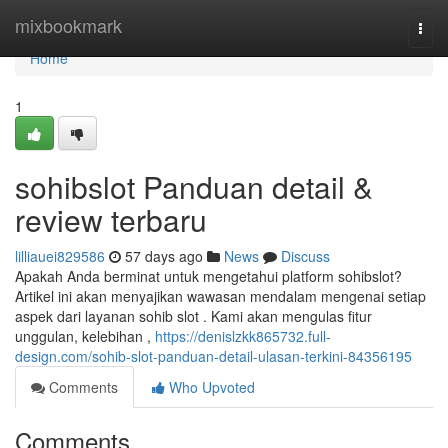
Home
mixbookmark
Togg
navi
Home
1
sohibslot Panduan detail &
review terbaru
lilliauei829586
57 days ago
News
Discuss
Apakah Anda berminat untuk mengetahui platform sohibslot?
Artikel ini akan menyajikan wawasan mendalam mengenai setiap
aspek dari layanan sohib slot . Kami akan mengulas fitur
unggulan, kelebihan ,
https://denislzkk865732.full-
design.com/sohib-slot-panduan-detail-ulasan-terkini-84356195
Comments
Who Upvoted
Comments