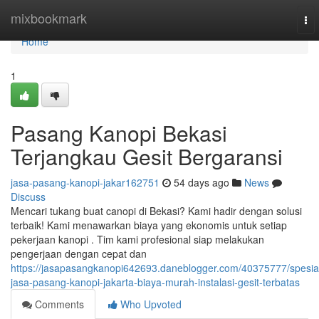
Home
mixbookmark
To
nav
Home
1
Pasang Kanopi Bekasi
Terjangkau Gesit Bergaransi
jasa-pasang-kanopi-jakar162751
54 days ago
News
Discuss
Mencari tukang buat canopi di Bekasi? Kami hadir dengan solusi
terbaik! Kami menawarkan biaya yang ekonomis untuk setiap
pekerjaan kanopi . Tim kami profesional siap melakukan
pengerjaan dengan cepat dan
https://jasapasangkanopi642693.daneblogger.com/40375777/spesia
jasa-pasang-kanopi-jakarta-biaya-murah-instalasi-gesit-terbatas
Comments
Who Upvoted