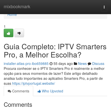
Home
mixbookmark
Togg
navi
Home
1
Guia Completo: IPTV Smarters
Pro, a Melhor Escolha?
installer-atlas-pro-ibo659885
55 days ago
News
Discuss
Procura conhecer se o IPTV Smarters Pro é realmente a melhor
opção para seus momentos de lazer? Este artigo detalhado
analisa tudo importantes ao aplicativo Smarters Pro, a partir de
suas
https://iptvportugal.website/
Comments
Who Upvoted
Comments