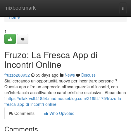
Home
mixbookmark
Togg
navi
Home
1
Fruzo: La Fresca App di
Incontri Online
fruzzo288932
55 days ago
News
Discuss
Stai cercando un'opportunità nuovo per incontrare persone ?
Questa app offre un approccio all'avanguardia ai incontri, con
un'interfaccia accattivante e caratteristiche esclusive . Abbandona
i
https://ellakrvs941854.madmouseblog.com/21654175/fruzo-la-
fresca-app-di-incontri-online
Comments
Who Upvoted
Comments