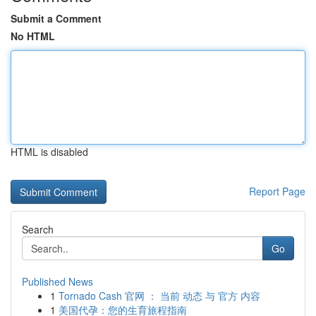
Submit a Comment
No HTML
HTML is disabled
Report Page
Search
Go
Published News
1
Tornado Cash 官网 ： 当前 动态 与 官方 内容
1
美国代孕：您的生育旅程指南