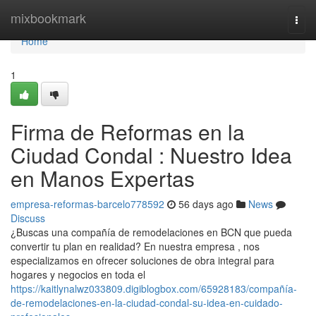
Home
mixbookmark
Togg
navi
Home
1
Firma de Reformas en la
Ciudad Condal : Nuestro Idea
en Manos Expertas
empresa-reformas-barcelo778592
56 days ago
News
Discuss
¿Buscas una compañía de remodelaciones en BCN que pueda
convertir tu plan en realidad? En nuestra empresa , nos
especializamos en ofrecer soluciones de obra integral para
hogares y negocios en toda el
https://kaitlynalwz033809.digiblogbox.com/65928183/compañía-
de-remodelaciones-en-la-ciudad-condal-su-idea-en-cuidado-