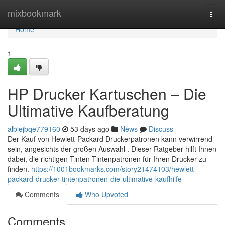
Home
mixbookmark
Togg
navi
Home
1
HP Drucker Kartuschen – Die
Ultimative Kaufberatung
albiejbqe779160
53 days ago
News
Discuss
Der Kauf von Hewlett-Packard Druckerpatronen kann verwirrend
sein, angesichts der großen Auswahl . Dieser Ratgeber hilft Ihnen
dabei, die richtigen Tinten Tintenpatronen für Ihren Drucker zu
finden.
https://1001bookmarks.com/story21474103/hewlett-
packard-drucker-tintenpatronen-die-ultimative-kaufhilfe
Comments
Who Upvoted
Comments