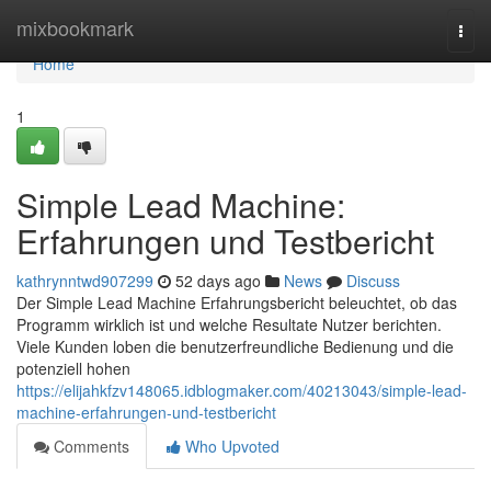
Home
mixbookmark
Togg
navi
Home
1
Simple Lead Machine:
Erfahrungen und Testbericht
kathrynntwd907299
52 days ago
News
Discuss
Der Simple Lead Machine Erfahrungsbericht beleuchtet, ob das
Programm wirklich ist und welche Resultate Nutzer berichten.
Viele Kunden loben die benutzerfreundliche Bedienung und die
potenziell hohen
https://elijahkfzv148065.idblogmaker.com/40213043/simple-lead-
machine-erfahrungen-und-testbericht
Comments
Who Upvoted