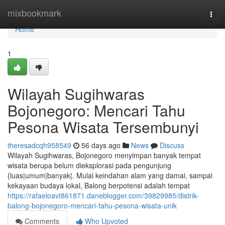
Home
mixbookmark
Togg
navi
Home
1
Wilayah Sugihwaras
Bojonegoro: Mencari Tahu
Pesona Wisata Tersembunyi
theresadcqh958549
56 days ago
News
Discuss
Wilayah Sugihwaras, Bojonegoro menyimpan banyak tempat
wisata berupa belum dieksplorasi pada pengunjung
{luas|umum|banyak|. Mulai keindahan alam yang damai, sampai
kekayaan budaya lokal, Balong berpotensi adalah tempat
https://rafaeloavt861871.daneblogger.com/39829985/distrik-
balong-bojonegoro-mencari-tahu-pesona-wisata-unik
Comments
Who Upvoted