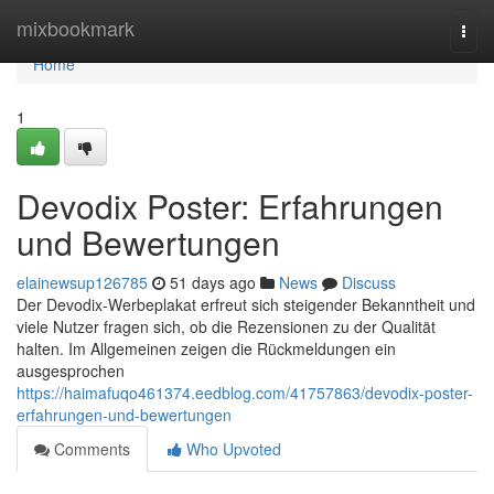
Home
mixbookmark
Togg
navi
Home
1
Devodix Poster: Erfahrungen
und Bewertungen
elainewsup126785
51 days ago
News
Discuss
Der Devodix-Werbeplakat erfreut sich steigender Bekanntheit und
viele Nutzer fragen sich, ob die Rezensionen zu der Qualität
halten. Im Allgemeinen zeigen die Rückmeldungen ein
ausgesprochen
https://haimafuqo461374.eedblog.com/41757863/devodix-poster-
erfahrungen-und-bewertungen
Comments
Who Upvoted