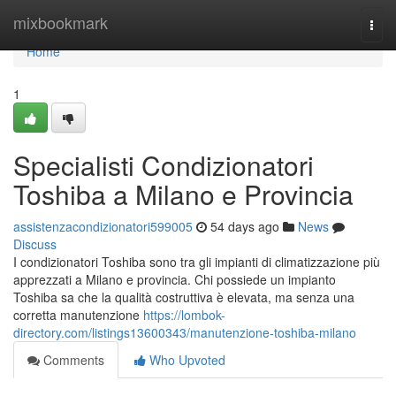
Home
mixbookmark
Togg
navi
Home
1
Specialisti Condizionatori
Toshiba a Milano e Provincia
assistenzacondizionatori599005
54 days ago
News
Discuss
I condizionatori Toshiba sono tra gli impianti di climatizzazione più
apprezzati a Milano e provincia. Chi possiede un impianto
Toshiba sa che la qualità costruttiva è elevata, ma senza una
corretta manutenzione
https://lombok-
directory.com/listings13600343/manutenzione-toshiba-milano
Comments
Who Upvoted