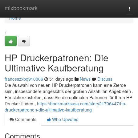
Home
mixbookmark
Togg
navi
Home
1
HP Druckerpatronen: Die
Ultimative Kaufberatung
franceszxbq910006
51 days ago
News
Discuss
Die Auswahl von neuen HP Druckerpatronen kann eine Zierde
sein, insbesondere angesichts der großen Anzahl an Angebieten .
Für sicherzustellen, dass Sie die optimalen Patronen für Ihren HP
Drucker finden ,
https://bookmarksusa.com/story21706447/hp-
druckerpatronen-die-ultimative-kaufberatung
Comments
Who Upvoted
Comments