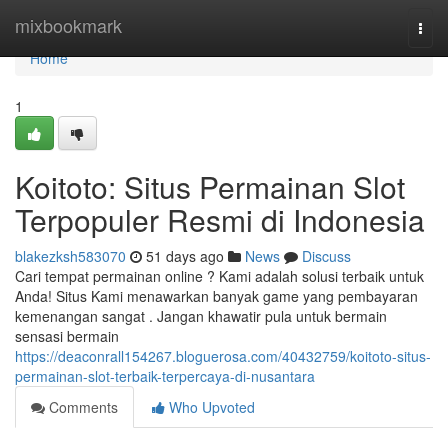
Home
mixbookmark
Togg
navi
Home
1
Koitoto: Situs Permainan Slot
Terpopuler Resmi di Indonesia
blakezksh583070
51 days ago
News
Discuss
Cari tempat permainan online ? Kami adalah solusi terbaik untuk
Anda! Situs Kami menawarkan banyak game yang pembayaran
kemenangan sangat . Jangan khawatir pula untuk bermain
sensasi bermain
https://deaconrall154267.bloguerosa.com/40432759/koitoto-situs-
permainan-slot-terbaik-terpercaya-di-nusantara
Comments
Who Upvoted