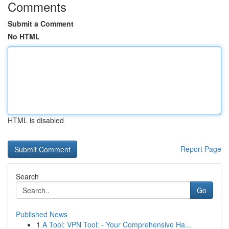
Comments
Submit a Comment
No HTML
HTML is disabled
Report Page
Search
Go
Published News
1
A Tool: VPN Tool: - Your Comprehensive Ha...