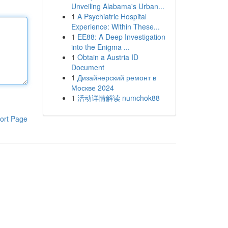
Unveiling Alabama's Urban...
1
A Psychiatric Hospital
Experience: Within These...
1
EE88: A Deep Investigation
into the Enigma ...
1
Obtain a Austria ID
Document
1
Дизайнерский ремонт в
Москве 2024
1
活动详情解读 numchok88
ort Page