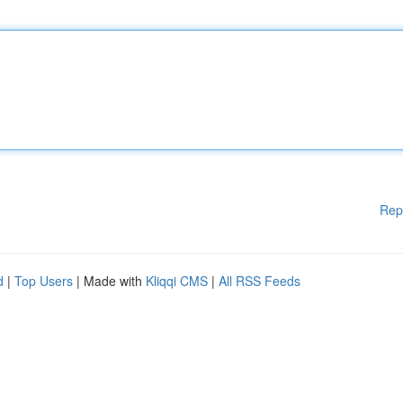
Rep
d
|
Top Users
| Made with
Kliqqi CMS
|
All RSS Feeds