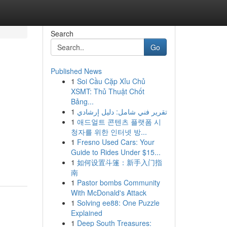
Search
Go
Published News
1
Soi Cầu Cặp Xỉu Chủ
XSMT: Thủ Thuật Chốt
Bảng...
1
تقرير فني شامل: دليل إرشادي
1
애드얼트 콘텐츠 플랫폼 시
청자를 위한 인터넷 방...
1
Fresno Used Cars: Your
Guide to Rides Under $15...
1
如何设置斗篷：新手入门指
南
1
Pastor bombs Community
With McDonald's Attack
1
Solving ee88: One Puzzle
Explained
1
Deep South Treasures: