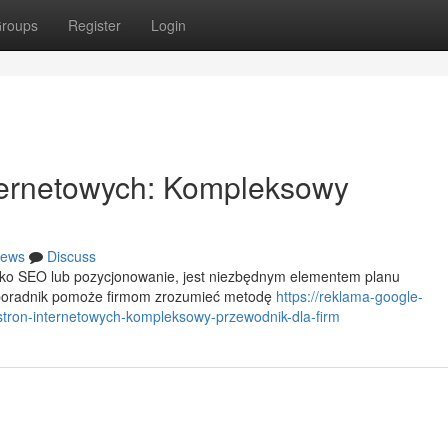
roups
Register
Login
ternetowych: Kompleksowy
ews
Discuss
ako SEO lub pozycjonowanie, jest niezbędnym elementem planu
 poradnik pomoże firmom zrozumieć metodę
https://reklama-google-
tron-internetowych-kompleksowy-przewodnik-dla-firm