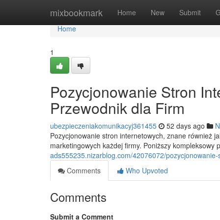
Home
mixbookmark
Home
New
Submit
G
Home
1
Pozycjonowanie Stron In
Przewodnik dla Firm
ubezpieczeniakomunikacyj361455
52 days ago
N
Pozycjonowanie stron internetowych, znane również j
marketingowych każdej firmy. Poniższy kompleksowy
ads555235.nizarblog.com/42076072/pozycjonowanie-s
Comments
Who Upvoted
Comments
Submit a Comment