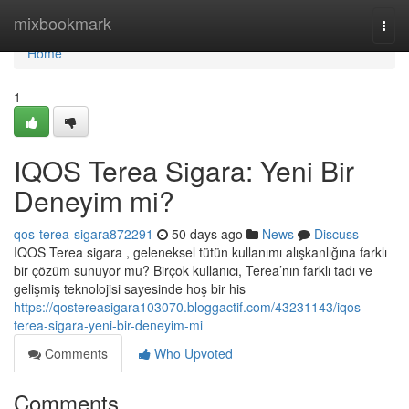
Home
mixbookmark
Togg
navi
Home
1
IQOS Terea Sigara: Yeni Bir
Deneyim mi?
qos-terea-sigara872291
50 days ago
News
Discuss
IQOS Terea sigara , geleneksel tütün kullanımı alışkanlığına farklı
bir çözüm sunuyor mu? Birçok kullanıcı, Terea’nın farklı tadı ve
gelişmiş teknolojisi sayesinde hoş bir his
https://qostereasigara103070.bloggactif.com/43231143/iqos-
terea-sigara-yeni-bir-deneyim-mi
Comments
Who Upvoted
Comments