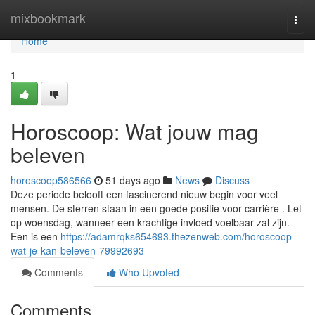
Home
mixbookmark
Togg
navi
Home
1
Horoscoop: Wat jouw mag
beleven
horoscoop586566
51 days ago
News
Discuss
Deze periode belooft een fascinerend nieuw begin voor veel
mensen. De sterren staan in een goede positie voor carrière . Let
op woensdag, wanneer een krachtige invloed voelbaar zal zijn.
Een is een
https://adamrqks654693.thezenweb.com/horoscoop-
wat-je-kan-beleven-79992693
Comments
Who Upvoted
Comments