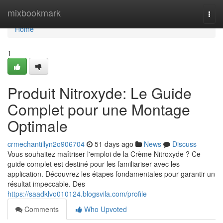
Home
mixbookmark
Togg
navi
Home
1
Produit Nitroxyde: Le Guide
Complet pour une Montage
Optimale
crmechantillyn2o906704
51 days ago
News
Discuss
Vous souhaitez maîtriser l'emploi de la Crème Nitroxyde ? Ce
guide complet est destiné pour les familiariser avec les
application. Découvrez les étapes fondamentales pour garantir un
résultat impeccable. Des
https://saadklvo010124.blogsvila.com/profile
Comments
Who Upvoted