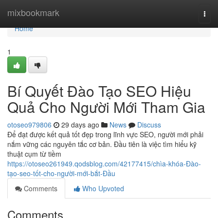
Home
mixbookmark
Togg
navi
Home
1
Bí Quyết Đào Tạo SEO Hiệu
Quả Cho Người Mới Tham Gia
otoseo979806
29 days ago
News
Discuss
Để đạt được kết quả tốt đẹp trong lĩnh vực SEO, người mới phải
nắm vững các nguyên tắc cơ bản. Đầu tiên là việc tìm hiểu kỹ
thuật cụm từ tiềm
https://otoseo261949.qodsblog.com/42177415/chìa-khóa-Đào-
tạo-seo-tốt-cho-người-mới-bắt-Đầu
Comments
Who Upvoted
Comments