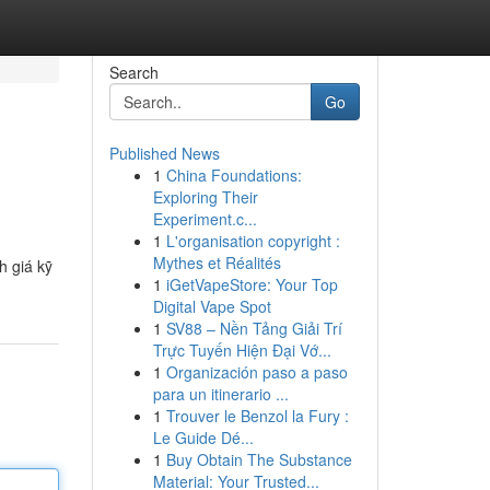
Search
Go
Published News
1
China Foundations:
Exploring Their
Experiment.c...
1
L'organisation copyright :
Mythes et Réalités
h giá kỹ
1
iGetVapeStore: Your Top
Digital Vape Spot
1
SV88 – Nền Tảng Giải Trí
Trực Tuyến Hiện Đại Vớ...
1
Organización paso a paso
para un itinerario ...
1
Trouver le Benzol la Fury :
Le Guide Dé...
1
Buy Obtain The Substance
Material: Your Trusted...