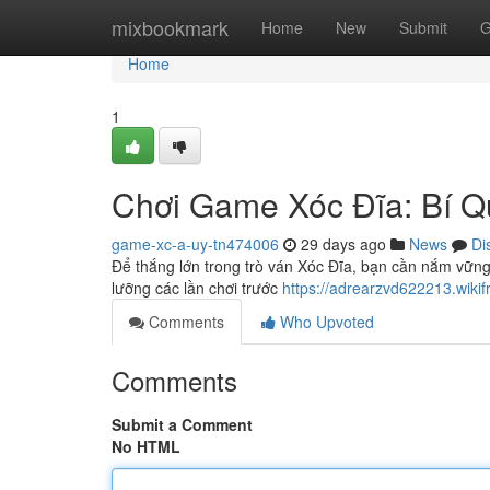
Home
mixbookmark
Home
New
Submit
G
Home
1
Chơi Game Xóc Đĩa: Bí Q
game-xc-a-uy-tn474006
29 days ago
News
Di
Để thắng lớn trong trò ván Xóc Đĩa, bạn cần nắm vữn
lưỡng các lần chơi trước
https://adrearzvd622213.wikif
Comments
Who Upvoted
Comments
Submit a Comment
No HTML