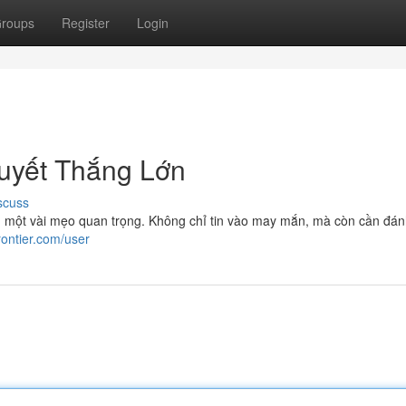
roups
Register
Login
uyết Thắng Lớn
scuss
g một vài mẹo quan trọng. Không chỉ tin vào may mắn, mà còn cần đán
rontier.com/user