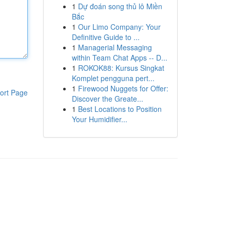
1
Dự đoán song thủ lô Miền
Bắc
1
Our Limo Company: Your
Definitive Guide to ...
1
Managerial Messaging
within Team Chat Apps -- D...
1
ROKOK88: Kursus Singkat
Komplet pengguna pert...
1
Firewood Nuggets for Offer:
ort Page
Discover the Greate...
1
Best Locations to Position
Your Humidifier...