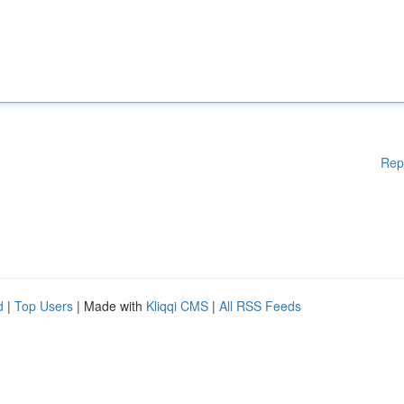
Rep
d
|
Top Users
| Made with
Kliqqi CMS
|
All RSS Feeds